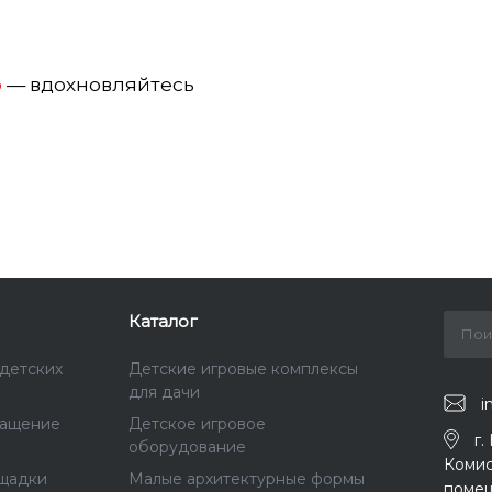
p
— вдохновляйтесь
Каталог
детских
Детские игровые комплексы
для дачи
i
нащение
Детское игровое
г.
оборудование
Комис
щадки
Малые архитектурные формы
помещ