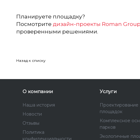
Планируете площадку?
Посмотрите
дизайн-проекты Roman Grou
проверенными решениями.
Назад к списку
О компании
Услуги
Наша история
Проектирование 
площадок
Новости
Комплексное ос
Отзывы
парков
Политика
Экологичные пло
конфиденциальности