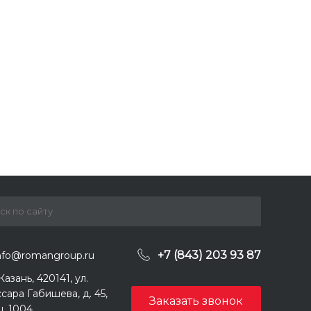
+7 (843) 203 93 87
nfo@romangroup.ru
 Казань, 420141, ул.
сара Габишева, д. 45,
Заказать звонок
. 1004