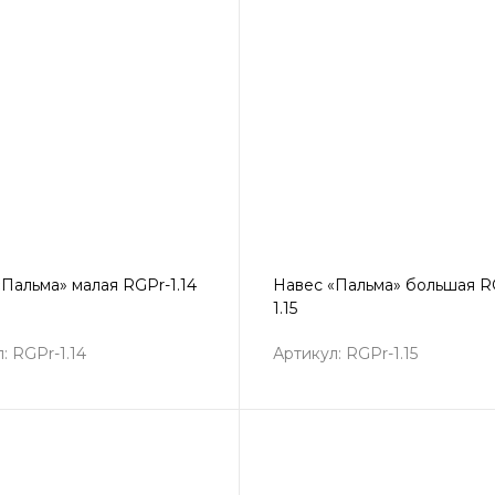
Пальма» малая RGPr-1.14
Навес «Пальма» большая R
1.15
: RGPr-1.14
Артикул: RGPr-1.15