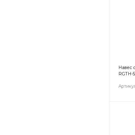
Навес 
RGТН-5
Артикул