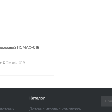
парковый RGМАФ-018
л: RGМАФ-018
Каталог
детских
Детские игровые комплексы