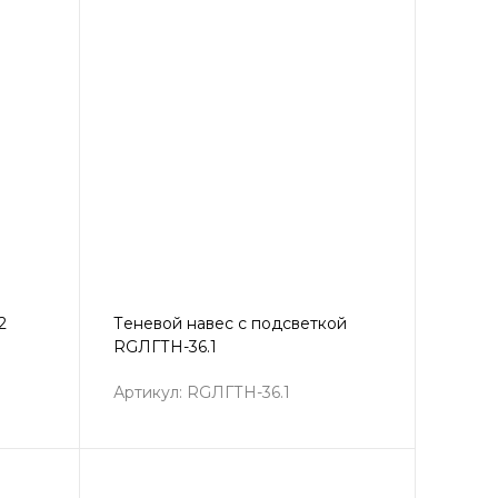
2
Теневой навес с подсветкой
RGЛГТН-36.1
Артикул: RGЛГТН-36.1