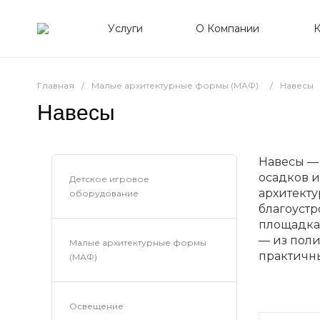
Услуги
О Компании
К
Главная
/
Малые архитектурные формы (МАФ)
/
Навесы
Навесы
Навесы —
осадков и
Детское игровое
архитект
оборудование
благоустр
площадкам
— из поли
Малые архитектурные формы
практичны
(МАФ)
Освещение