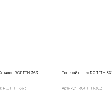
й навес RGЛГТН-36.3
Теневой навес RGЛГТН-36.
л: RGЛГТН-36.3
Артикул: RGЛГТН-36.2