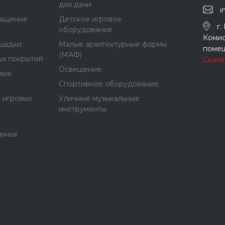
для дачи
i
нащение
Детское игровое
г.
оборудование
Комис
щадки
Малые архитектурные формы
помещ
(МАФ)
ых покрытий
Скача
Освещение
вые
Спортивное оборудование
 игровых
Уличные музыкальные
инструменты
льных