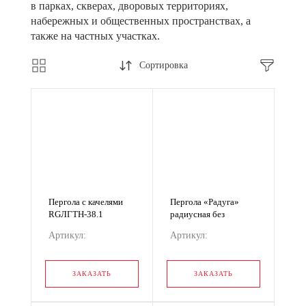
в парках, скверах, дворовых территориях,
набережных и общественных пространствах, а
также на частных участках.
Сортировка
Пергола с качелями
Пергола «Радуга»
RGЛГТН-38.1
радиусная без
скамейки
Артикул:
Артикул:
RGМАФ-017
RGЛГТН-38.1
RGМАФ-017
ЗАКАЗАТЬ
ЗАКАЗАТЬ