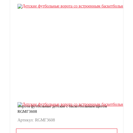
Ворота футбольные детские с баскетбольным щитом
RGМГ3608
Артикул: RGМГ3608