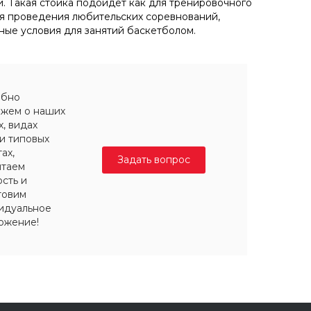
. Такая стойка подойдёт как для тренировочного
ля проведения любительских соревнований,
ные условия для занятий баскетболом.
обно
ажем о наших
х, видах
и типовых
ах,
Задать вопрос
итаем
сть и
товим
идуальное
ожение!