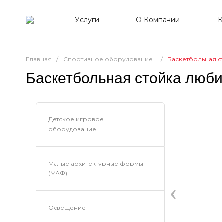
Услуги
О Компании
К
Главная
/
Спортивное оборудование
/
Баскетбольная с
Баскетбольная стойка люб
Детское игровое
оборудование
Малые архитектурные формы
(МАФ)
‹
Освещение