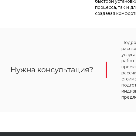
быстрой установки
процесса, так и д
создавая комфорт
Подр
расск
услуга
работ 
проект
Нужна консультация?
рассч
стоимо
подго
индив
предл