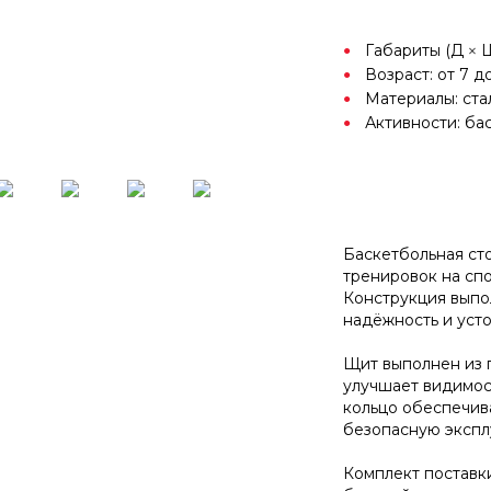
Габариты (Д × Ш
Возраст: от 7 до
Материалы: ста
Активности: ба
Баскетбольная ст
тренировок на спо
Конструкция выпол
надёжность и уст
Щит выполнен из 
улучшает видимос
кольцо обеспечива
безопасную экспл
Комплект поставк