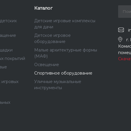
Каталог
детских
Детские игровые комплексы
для дачи
i
нащение
Детское игровое
г.
оборудование
Комис
щадки
Малые архитектурные формы
помещ
(МАФ)
ых покрытий
Скача
Освещение
вые
Спортивное оборудование
 игровых
Уличные музыкальные
инструменты
льных