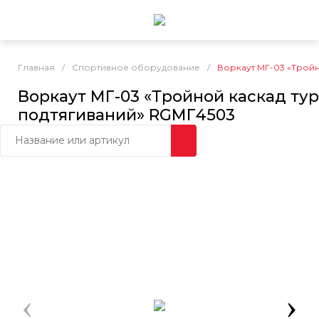
Главная
/
Спортивное оборудование
/
Воркаут МГ-03 «Тройн
Воркаут МГ-03 «Тройной каскад ту
подтягиваний» RGМГ4503
‹
›