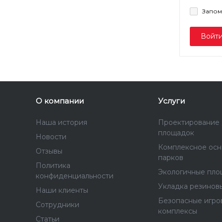
Запом
Войт
О компании
Услуги
Наша история
Проектирование 
площадок
Новости
Комплексное ос
Отзывы
парков
Политика
Экологичные пло
конфиденциальности
Укладка резинов
Наши клиенты
Безопасные игро
Сотрудники
комплексы
Статьи