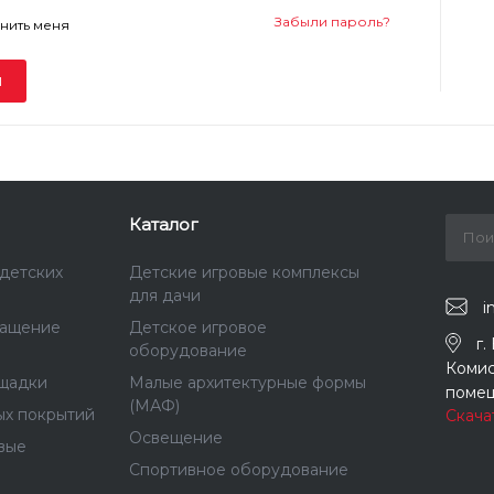
Забыли пароль?
нить меня
и
Каталог
детских
Детские игровые комплексы
для дачи
i
нащение
Детское игровое
г.
оборудование
Комис
щадки
Малые архитектурные формы
помещ
(МАФ)
ых покрытий
Скача
Освещение
вые
Спортивное оборудование